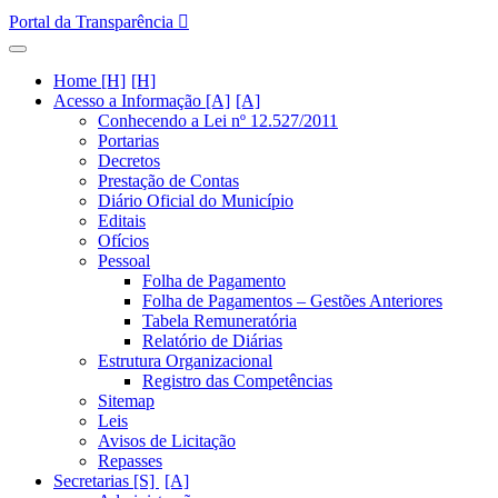
Portal da Transparência
Home [H]
Acesso a Informação [A]
Conhecendo a Lei nº 12.527/2011
Portarias
Decretos
Prestação de Contas
Diário Oficial do Município
Editais
Ofícios
Pessoal
Folha de Pagamento
Folha de Pagamentos – Gestões Anteriores
Tabela Remuneratória
Relatório de Diárias
Estrutura Organizacional
Registro das Competências
Sitemap
Leis
Avisos de Licitação
Repasses
Secretarias [S]