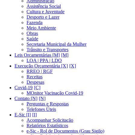
Administração
Assistência Social
Cultura e Juventude
Desporto e Lazer
Fazenda
Meio Ambiente
Obras
Saúde
Secretaria Municipal da Mulher
Trânsito e Transportes
Leis Orçamentárias [M]
LOA | PPA | LDO
Execução Orçamentária [X]
RREO | RGF
Receitas
Despesas
Covid-19
MOnitor Vacinação Covid-19
Contato [N]
Perguntas e Respostas
Telefones Úteis
E-Sic [I]
Acompanhar Solicitação
Relatórios Estatísticos
e-Sic - Rol de Documentos (Grau Sigilo)