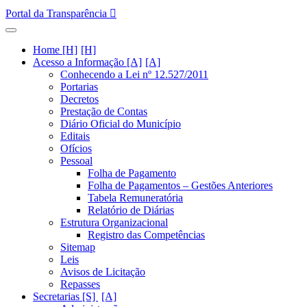
Portal da Transparência
Home [H]
Acesso a Informação [A]
Conhecendo a Lei nº 12.527/2011
Portarias
Decretos
Prestação de Contas
Diário Oficial do Município
Editais
Ofícios
Pessoal
Folha de Pagamento
Folha de Pagamentos – Gestões Anteriores
Tabela Remuneratória
Relatório de Diárias
Estrutura Organizacional
Registro das Competências
Sitemap
Leis
Avisos de Licitação
Repasses
Secretarias [S]