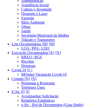
Administração
Assistência Social
Cultura e Juventude
Desporto e Lazer
Fazenda
Meio Ambiente
Obras
Saúde
Secretaria Municipal da Mulher
Trânsito e Transportes
Leis Orçamentárias [M]
LOA | PPA | LDO
Execução Orçamentária [X]
RREO | RGF
Receitas
Despesas
Covid-19
MOnitor Vacinação Covid-19
Contato [N]
Perguntas e Respostas
Telefones Úteis
E-Sic [I]
Acompanhar Solicitação
Relatórios Estatísticos
e-Sic - Rol de Documentos (Grau Sigilo)