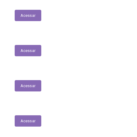
Patrimonial
Acessar
Relatório Circunstanciado
Acessar
Julgamento de Contas - Legislativo
Acessar
Concursos e Seletivos Públicos
Acessar