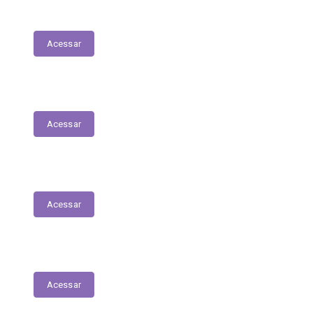
Transferências Voluntárias Concedidas
Acessar
Relatório - Pesquisa Satisfação
Acessar
Pesquisa de Satisfação
Acessar
Estrutura Organizacional
Acessar