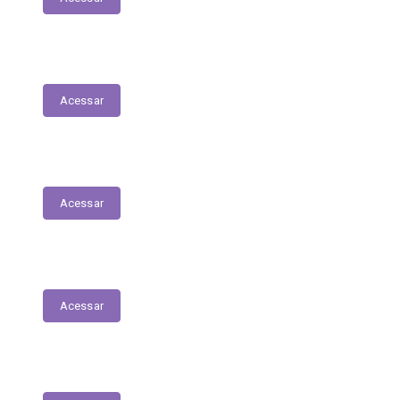
Fiscais de Contrato
Acessar
Renúncias Fiscais
Acessar
Servidores - Terceirizados
Acessar
E-Sic