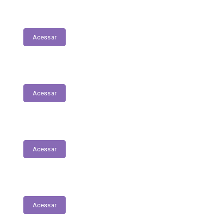
LDO - Lei de Diretrizes Orçamentárias
Acessar
PPA
Acessar
Conselho de Assistência Social
Acessar
Conselho do Fundeb
Acessar