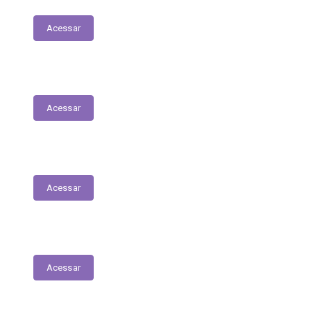
Acessar
Relação Nominal de Servidores
Acessar
Plano Municipal de Educação
Acessar
Relatório Anual de Gestão – Educação
Acessar