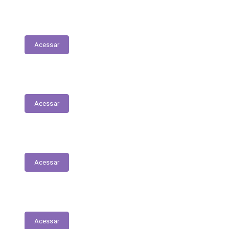
Tabela Remuneratória
Acessar
LOA
Acessar
Audiências Públicas
Acessar
RGF
Acessar