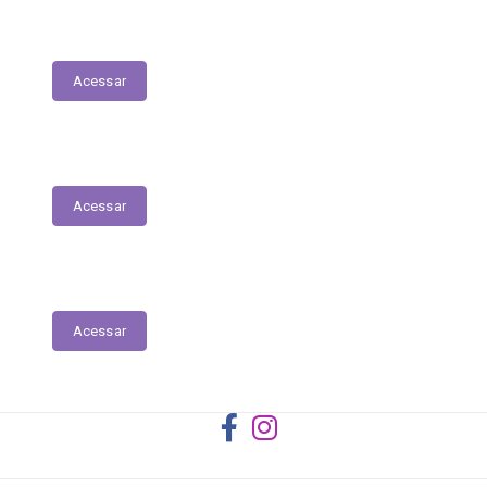
Registro das Competências
Acessar
Dados Abertos
Acessar
Licitantes ou Contratados Sancionados
Acessar