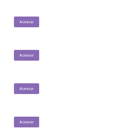
Execução Orçamentária
Acessar
Receitas
Acessar
Despesas
Acessar
Receitas Extra-Orçamentárias
Acessar