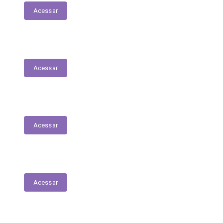
Acessar
Contratos
Acessar
Licitações
Acessar
Tabela de Valores das Diárias
Acessar
Mapa do Site