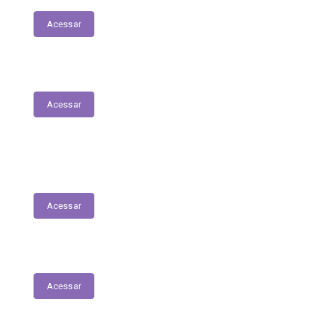
Acessar
Plano Municipal de Saúde
Acessar
Lista de espera para acesso às consultas,
exames e serviços médicos
Acessar
RREO
Acessar