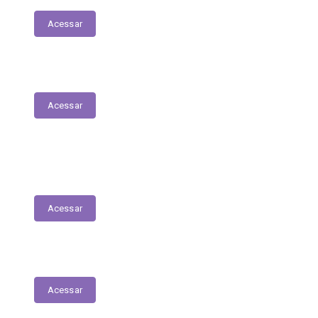
Acessar
Parecer Prévio do TCE
Acessar
Transferências Voluntárias Recebidas
(Convênios)
Acessar
Plano Anual de Contratações
Acessar