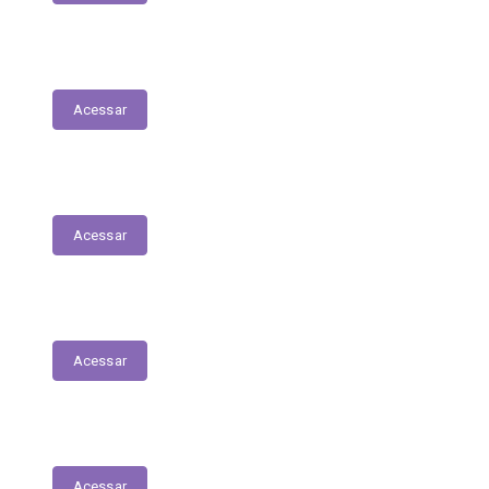
Nota Fiscal Eletrônica
Acessar
ORDEM CRONOLÓGICA DE PAGAMENTOS
Acessar
Transferências entre Entidades
Acessar
Transferências sem Recursos Financeiros
Acessar