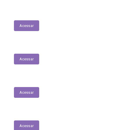
Lista de espera de Creches
Acessar
Delegacia Online
Acessar
PNAB - Lei Aldir Blanc
Acessar
Contracheques Online
Acessar