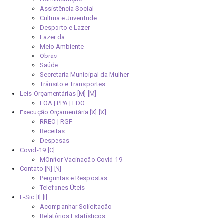
Assistência Social
Cultura e Juventude
Desporto e Lazer
Fazenda
Meio Ambiente
Obras
Saúde
Secretaria Municipal da Mulher
Trânsito e Transportes
Leis Orçamentárias [M]
LOA | PPA | LDO
Execução Orçamentária [X]
RREO | RGF
Receitas
Despesas
Covid-19
MOnitor Vacinação Covid-19
Contato [N]
Perguntas e Respostas
Telefones Úteis
E-Sic [I]
Acompanhar Solicitação
Relatórios Estatísticos