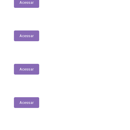
Acessar
Servidores – Estagiários
Acessar
Educação
Acessar
Saúde
Acessar
Relatório Circunstanciado/Balanço