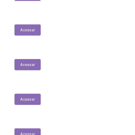
Planejamento Estratégico
Acessar
Relatório de Diárias
Acessar
Editais
Acessar
LGPD
Acessar