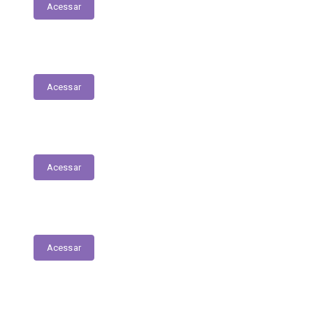
Acessar
Serviços Digitais
Acessar
Emissão de Segunda Via de Licenciamento
Acessar
Solicitações de Medicamentos
Acessar
Matrículas de Escolas Públicas