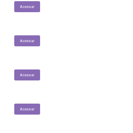
Acessar
Relação dos Profissionais de Saúde
Acessar
Unidades de Saúde
Acessar
Medicamentos de alto custo (SUS)
Acessar
Relatório de Atividade – Saúde