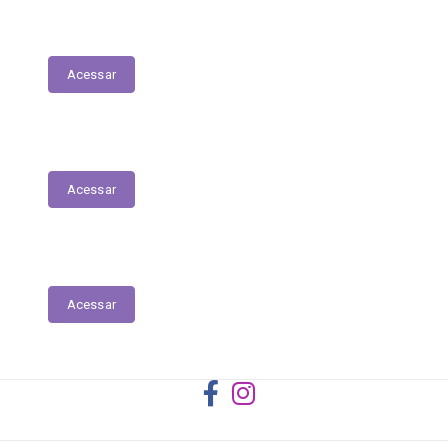
Registro das Competências
Acessar
Dados Abertos
Acessar
Licitantes ou Contratados Sancionados
Acessar