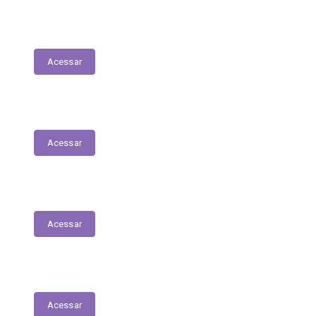
Tabela Remuneratória
Acessar
LOA
Acessar
Audiências Públicas
Acessar
RGF
Acessar