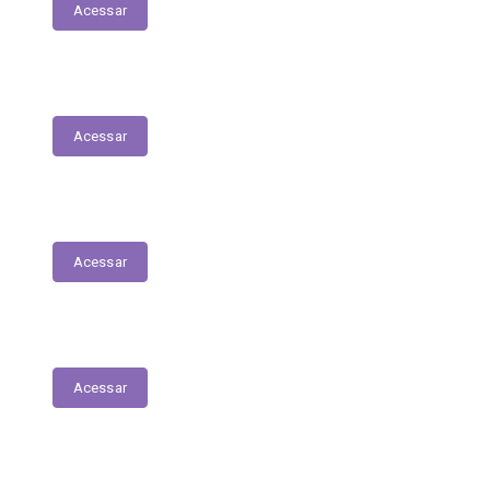
Acessar
Serviços Digitais
Acessar
Emissão de Segunda Via de Licenciamento
Acessar
Solicitações de Medicamentos
Acessar
Matrículas de Escolas Públicas