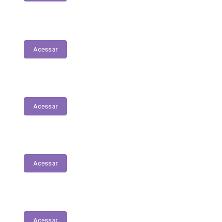
Planejamento Estratégico
Acessar
Relatório de Diárias
Acessar
Editais
Acessar
LGPD
Acessar