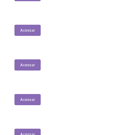
Nota Fiscal Eletrônica
Acessar
ORDEM CRONOLÓGICA DE PAGAMENTOS
Acessar
Transferências entre Entidades
Acessar
Transferências sem Recursos Financeiros
Acessar