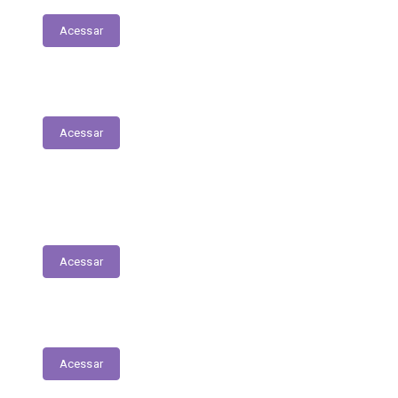
Acessar
Plano Municipal de Saúde
Acessar
Lista de espera para acesso às consultas,
exames e serviços médicos
Acessar
RREO
Acessar