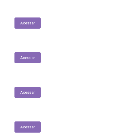
LDO - Lei de Diretrizes Orçamentárias
Acessar
PPA
Acessar
Conselho de Assistência Social
Acessar
Conselho do Fundeb
Acessar