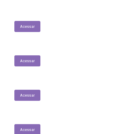
Lista de espera de Creches
Acessar
Delegacia Online
Acessar
PNAB - Lei Aldir Blanc
Acessar
Contracheques Online
Acessar