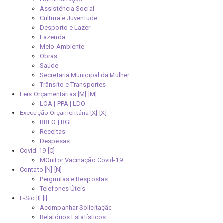
Assistência Social
Cultura e Juventude
Desporto e Lazer
Fazenda
Meio Ambiente
Obras
Saúde
Secretaria Municipal da Mulher
Trânsito e Transportes
Leis Orçamentárias [M]
LOA | PPA | LDO
Execução Orçamentária [X]
RREO | RGF
Receitas
Despesas
Covid-19
MOnitor Vacinação Covid-19
Contato [N]
Perguntas e Respostas
Telefones Úteis
E-Sic [I]
Acompanhar Solicitação
Relatórios Estatísticos