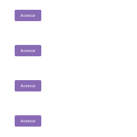
Patrimonial
Acessar
Relatório Circunstanciado
Acessar
Julgamento de Contas - Legislativo
Acessar
Concursos e Seletivos Públicos
Acessar