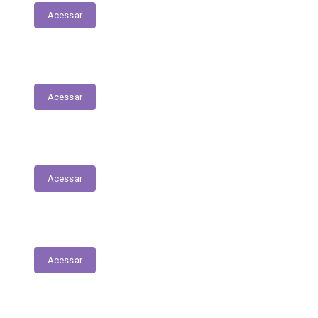
Acessar
Contratos
Acessar
Licitações
Acessar
Tabela de Valores das Diárias
Acessar
Mapa do Site