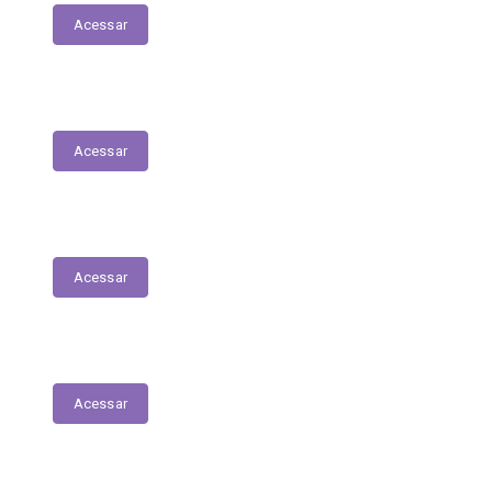
Acessar
Relação dos Profissionais de Saúde
Acessar
Unidades de Saúde
Acessar
Medicamentos de alto custo (SUS)
Acessar
Relatório de Atividade – Saúde