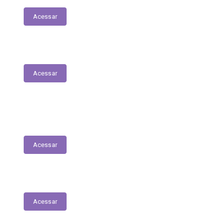
Acessar
Parecer Prévio do TCE
Acessar
Transferências Voluntárias Recebidas
(Convênios)
Acessar
Plano Anual de Contratações
Acessar