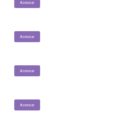
Acessar
Servidores – Estagiários
Acessar
Educação
Acessar
Saúde
Acessar
Relatório Circunstanciado/Balanço