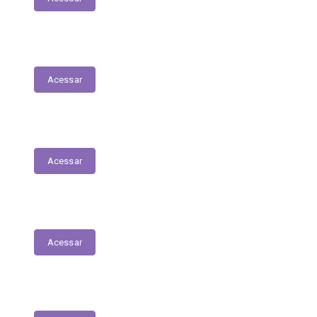
Fiscais de Contrato
Acessar
Renúncias Fiscais
Acessar
Servidores - Terceirizados
Acessar
E-Sic