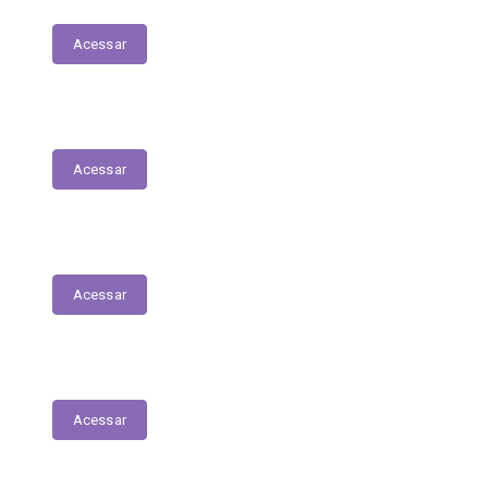
Acessar
Relação Nominal de Servidores
Acessar
Plano Municipal de Educação
Acessar
Relatório Anual de Gestão – Educação
Acessar