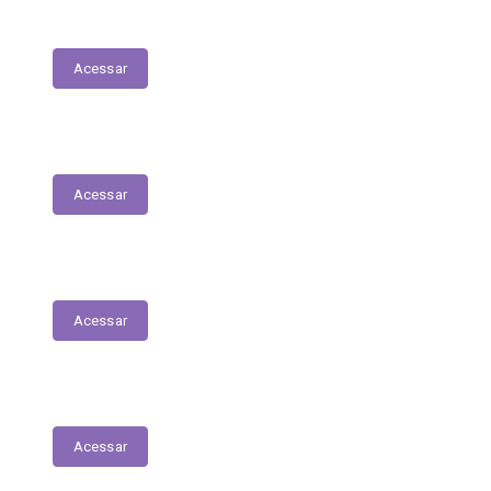
Transferências Voluntárias Concedidas
Acessar
Relatório - Pesquisa Satisfação
Acessar
Pesquisa de Satisfação
Acessar
Estrutura Organizacional
Acessar