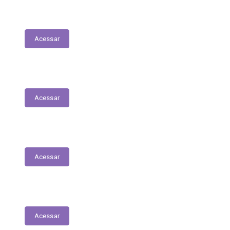
Execução Orçamentária
Acessar
Receitas
Acessar
Despesas
Acessar
Receitas Extra-Orçamentárias
Acessar