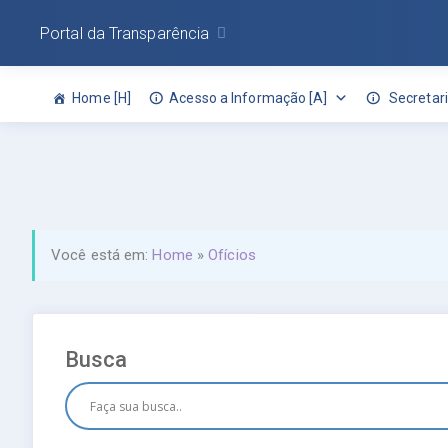
Portal da Transparência
Home [H]
Acesso a Informação [A]
Secretari
Você está em:
Home
»
Ofícios
Busca