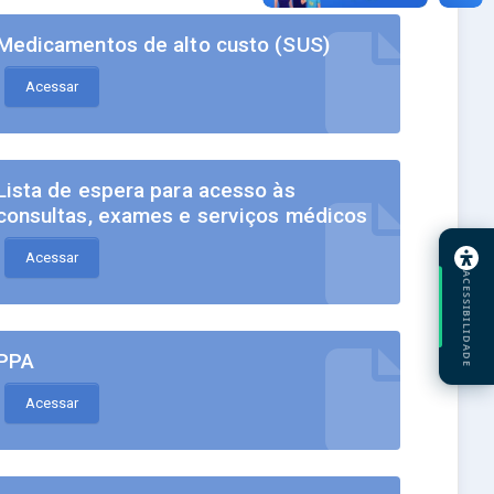
Medicamentos de alto custo (SUS)
Acessar
Lista de espera para acesso às
consultas, exames e serviços médicos
Acessar
ACESSIBILIDADE
PPA
Acessar