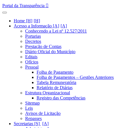
Portal da Transparência
Home [H]
Acesso a Informação [A]
Conhecendo a Lei nº 12.527/2011
Portarias
Decretos
Prestação de Contas
Diário Oficial do Município
Editais
Ofícios
Pessoal
Folha de Pagamento
Folha de Pagamentos – Gestões Anteriores
Tabela Remuneratória
Relatório de Diárias
Estrutura Organizacional
Registro das Competências
Sitemap
Leis
Avisos de Licitação
Repasses
Secretarias [S]