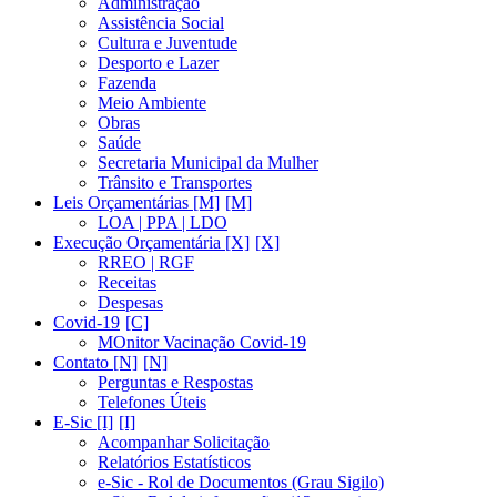
Administração
Assistência Social
Cultura e Juventude
Desporto e Lazer
Fazenda
Meio Ambiente
Obras
Saúde
Secretaria Municipal da Mulher
Trânsito e Transportes
Leis Orçamentárias [M]
LOA | PPA | LDO
Execução Orçamentária [X]
RREO | RGF
Receitas
Despesas
Covid-19
MOnitor Vacinação Covid-19
Contato [N]
Perguntas e Respostas
Telefones Úteis
E-Sic [I]
Acompanhar Solicitação
Relatórios Estatísticos
e-Sic - Rol de Documentos (Grau Sigilo)