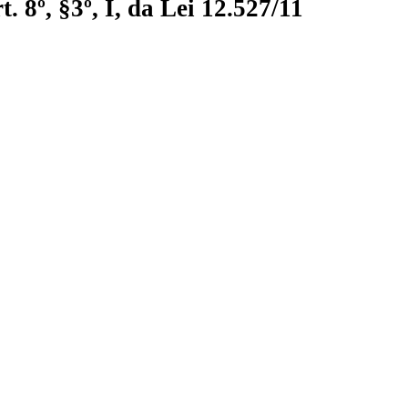
 8º, §3º, I, da Lei 12.527/11