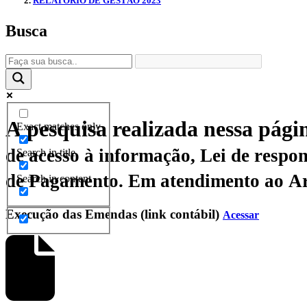
RELATÓRIO DE GESTÃO 2023
Busca
A pesquisa realizada nessa pági
Exact matches only
de acesso à informação, Lei de responsabilidade fisca
Search in title
de Pagamento.
Em atendimento ao Art.
Search in content
Execução das Emendas (link contábil)
Acessar