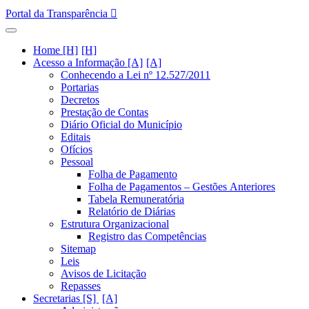
Portal da Transparência
Home [H]
Acesso a Informação [A]
Conhecendo a Lei nº 12.527/2011
Portarias
Decretos
Prestação de Contas
Diário Oficial do Município
Editais
Ofícios
Pessoal
Folha de Pagamento
Folha de Pagamentos – Gestões Anteriores
Tabela Remuneratória
Relatório de Diárias
Estrutura Organizacional
Registro das Competências
Sitemap
Leis
Avisos de Licitação
Repasses
Secretarias [S]