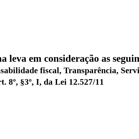
na leva em consideração as seguin
l, Transparência, Serviços, Leis, Portarias, Decretos 
 8º, §3º, I, da Lei 12.527/11