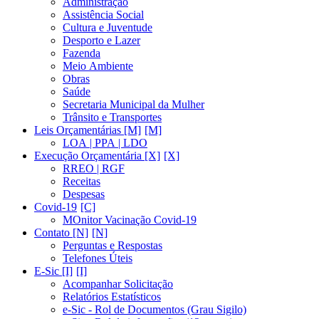
Administração
Assistência Social
Cultura e Juventude
Desporto e Lazer
Fazenda
Meio Ambiente
Obras
Saúde
Secretaria Municipal da Mulher
Trânsito e Transportes
Leis Orçamentárias [M]
LOA | PPA | LDO
Execução Orçamentária [X]
RREO | RGF
Receitas
Despesas
Covid-19
MOnitor Vacinação Covid-19
Contato [N]
Perguntas e Respostas
Telefones Úteis
E-Sic [I]
Acompanhar Solicitação
Relatórios Estatísticos
e-Sic - Rol de Documentos (Grau Sigilo)