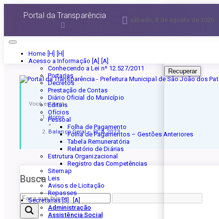
Esqueceu a senha?
Portal da Transparência
sábado, 8 de agosto de 2026
Informe seu E-mail 
Home [H]
Acesso a Informação [A]
Conhecendo a Lei nº 12.527/2011
Recuperar
Portarias
Decretos
Prestação de Contas
Diário Oficial do Município
Você está em:
Editais
Ofícios
Home
Pessoal
»
Folha de Pagamento
Balanço Geral – PCA 2023
Folha de Pagamentos – Gestões Anteriores
Tabela Remuneratória
Relatório de Diárias
Estrutura Organizacional
Registro das Competências
Sitemap
Busca
Leis
Avisos de Licitação
Repasses
Secretarias [S]
Administração
Assistência Social