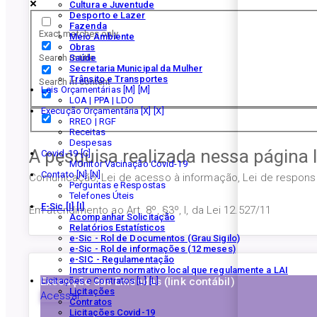
Cultura e Juventude
Desporto e Lazer
Fazenda
Exact matches only
Meio Ambiente
Obras
Search in title
Saúde
Secretaria Municipal da Mulher
Trânsito e Transportes
Search in content
Leis Orçamentárias [M]
LOA | PPA | LDO
Execução Orçamentária [X]
RREO | RGF
Receitas
Despesas
A pesquisa realizada nessa página 
Covid-19
MOnitor Vacinação Covid-19
Contato [N]
Comunicação, Lei de acesso à informação, Lei de responsab
Perguntas e Respostas
Telefones Úteis
E-Sic [I]
Em atendimento ao Art. 8º, §3º, I, da Lei 12.527/11
Acompanhar Solicitação
Relatórios Estatísticos
e-Sic - Rol de Documentos (Grau Sigilo)
e-Sic - Rol de informações (12 meses)
e-SIC - Regulamentação
Instrumento normativo local que regulamente a LAI
Execução das Emendas (link contábil)
Licitações e Contratos [L]
Licitações
Acessar
Contratos
Licitações Covid-19