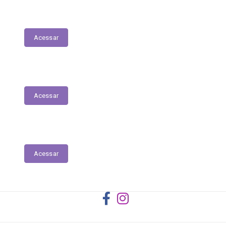
Registro das Competências
Acessar
Dados Abertos
Acessar
Licitantes ou Contratados Sancionados
Acessar