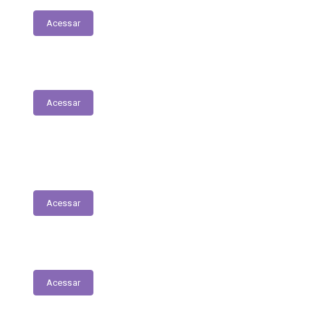
Acessar
Parecer Prévio do TCE
Acessar
Transferências Voluntárias Recebidas
(Convênios)
Acessar
Plano Anual de Contratações
Acessar