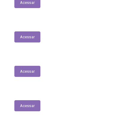
Acessar
Servidores – Estagiários
Acessar
Educação
Acessar
Saúde
Acessar
Relatório Circunstanciado/Balanço