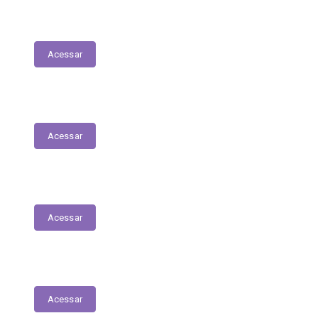
LDO - Lei de Diretrizes Orçamentárias
Acessar
PPA
Acessar
Conselho de Assistência Social
Acessar
Conselho do Fundeb
Acessar