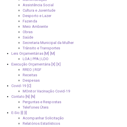
Assistência Social
Cultura e Juventude
Desporto e Lazer
Fazenda
Meio Ambiente
Obras
Saúde
Secretaria Municipal da Mulher
Trânsito e Transportes
Leis Orçamentárias [M]
LOA | PPA | LDO
Execução Orçamentária [X]
RREO | RGF
Receitas
Despesas
Covid-19
MOnitor Vacinação Covid-19
Contato [N]
Perguntas e Respostas
Telefones Úteis
E-Sic [I]
Acompanhar Solicitação
Relatórios Estatísticos