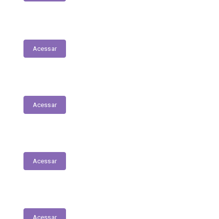
Planejamento Estratégico
Acessar
Relatório de Diárias
Acessar
Editais
Acessar
LGPD
Acessar