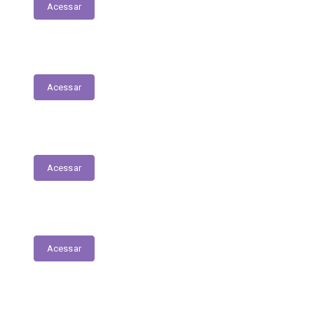
Acessar
Serviços Digitais
Acessar
Emissão de Segunda Via de Licenciamento
Acessar
Solicitações de Medicamentos
Acessar
Matrículas de Escolas Públicas