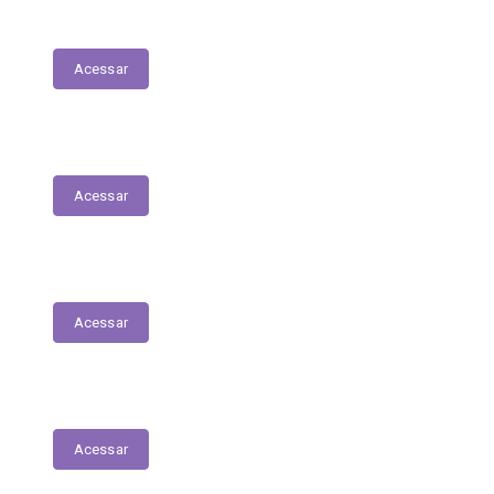
Transferências Voluntárias Concedidas
Acessar
Relatório - Pesquisa Satisfação
Acessar
Pesquisa de Satisfação
Acessar
Estrutura Organizacional
Acessar