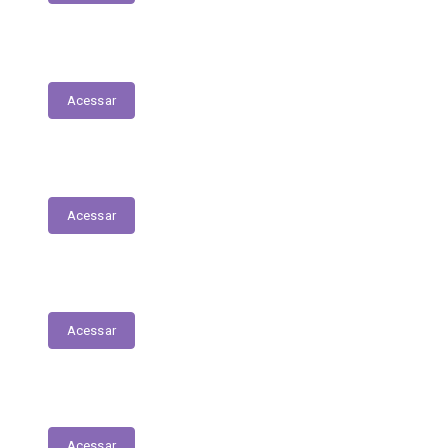
Nota Fiscal Eletrônica
Acessar
ORDEM CRONOLÓGICA DE PAGAMENTOS
Acessar
Transferências entre Entidades
Acessar
Transferências sem Recursos Financeiros
Acessar