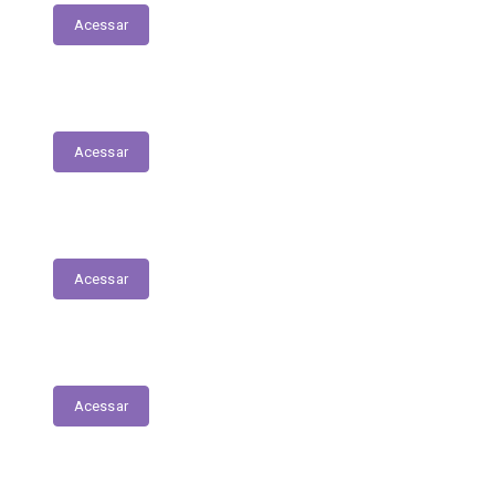
Acessar
Relação dos Profissionais de Saúde
Acessar
Unidades de Saúde
Acessar
Medicamentos de alto custo (SUS)
Acessar
Relatório de Atividade – Saúde