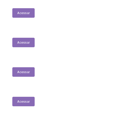
Patrimonial
Acessar
Relatório Circunstanciado
Acessar
Julgamento de Contas - Legislativo
Acessar
Concursos e Seletivos Públicos
Acessar