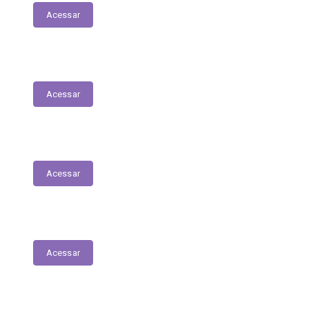
Acessar
Contratos
Acessar
Licitações
Acessar
Tabela de Valores das Diárias
Acessar
Mapa do Site