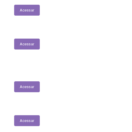
Acessar
Plano Municipal de Saúde
Acessar
Lista de espera para acesso às consultas,
exames e serviços médicos
Acessar
RREO
Acessar