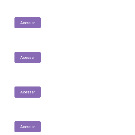
Execução Orçamentária
Acessar
Receitas
Acessar
Despesas
Acessar
Receitas Extra-Orçamentárias
Acessar