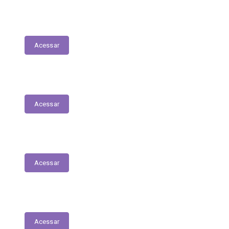
Lista de espera de Creches
Acessar
Delegacia Online
Acessar
PNAB - Lei Aldir Blanc
Acessar
Contracheques Online
Acessar