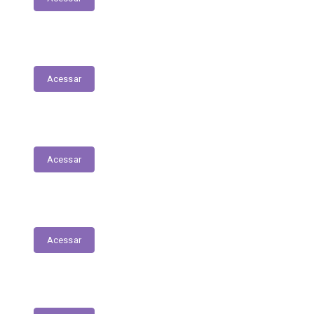
Fiscais de Contrato
Acessar
Renúncias Fiscais
Acessar
Servidores - Terceirizados
Acessar
E-Sic