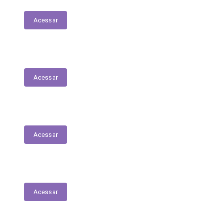
Acessar
Relação Nominal de Servidores
Acessar
Plano Municipal de Educação
Acessar
Relatório Anual de Gestão – Educação
Acessar