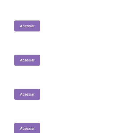
Tabela Remuneratória
Acessar
LOA
Acessar
Audiências Públicas
Acessar
RGF
Acessar