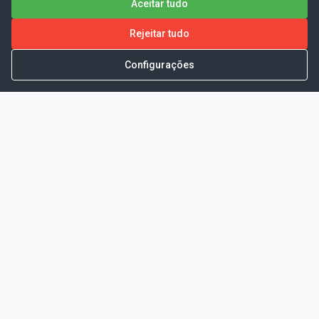
Aceitar tudo
Rejeitar tudo
Configurações
Portal da Transparência -
Prefeitura Municipal de São
João dos Patos-Ma
Endereço: Av. Getúlio Vargas, 135 -
Centro | São João dos Patos-Ma
Horário de Atendimento: Segunda a
Sexta-feira: 07:00 às 13:00