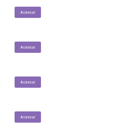
Acessar
Relação Nominal de Servidores
Acessar
Plano Municipal de Educação
Acessar
Relatório Anual de Gestão – Educação
Acessar