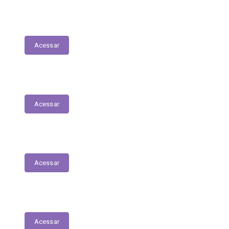
Lista de espera de Creches
Acessar
Delegacia Online
Acessar
PNAB - Lei Aldir Blanc
Acessar
Contracheques Online
Acessar