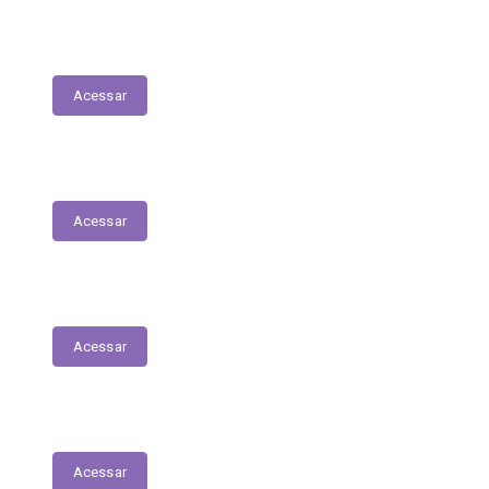
Tabela Remuneratória
Acessar
LOA
Acessar
Audiências Públicas
Acessar
RGF
Acessar