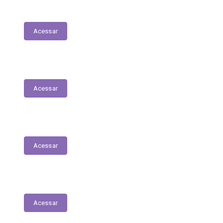
Transferências Voluntárias Concedidas
Acessar
Relatório - Pesquisa Satisfação
Acessar
Pesquisa de Satisfação
Acessar
Estrutura Organizacional
Acessar