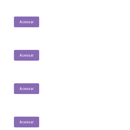
Execução Orçamentária
Acessar
Receitas
Acessar
Despesas
Acessar
Receitas Extra-Orçamentárias
Acessar