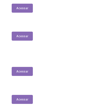
Acessar
Parecer Prévio do TCE
Acessar
Transferências Voluntárias Recebidas
(Convênios)
Acessar
Plano Anual de Contratações
Acessar