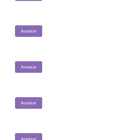
Planejamento Estratégico
Acessar
Relatório de Diárias
Acessar
Editais
Acessar
LGPD
Acessar