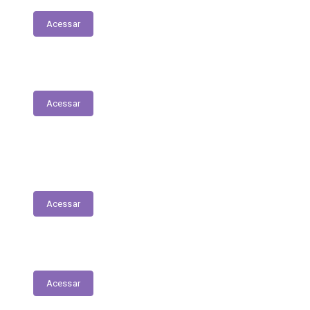
Acessar
Plano Municipal de Saúde
Acessar
Lista de espera para acesso às consultas,
exames e serviços médicos
Acessar
RREO
Acessar