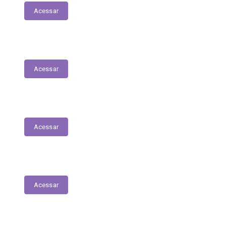
Acessar
Contratos
Acessar
Licitações
Acessar
Tabela de Valores das Diárias
Acessar
Mapa do Site