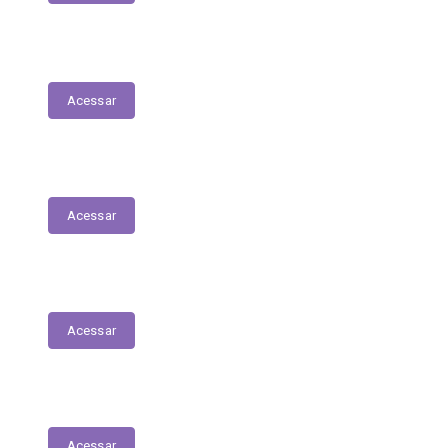
Nota Fiscal Eletrônica
Acessar
ORDEM CRONOLÓGICA DE PAGAMENTOS
Acessar
Transferências entre Entidades
Acessar
Transferências sem Recursos Financeiros
Acessar