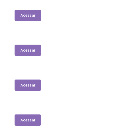
Patrimonial
Acessar
Relatório Circunstanciado
Acessar
Julgamento de Contas - Legislativo
Acessar
Concursos e Seletivos Públicos
Acessar