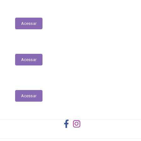
Registro das Competências
Acessar
Dados Abertos
Acessar
Licitantes ou Contratados Sancionados
Acessar