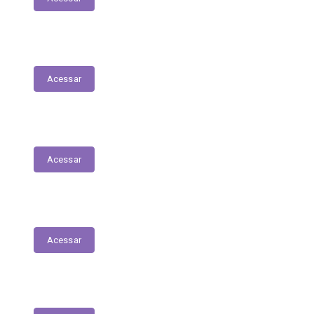
Fiscais de Contrato
Acessar
Renúncias Fiscais
Acessar
Servidores - Terceirizados
Acessar
E-Sic