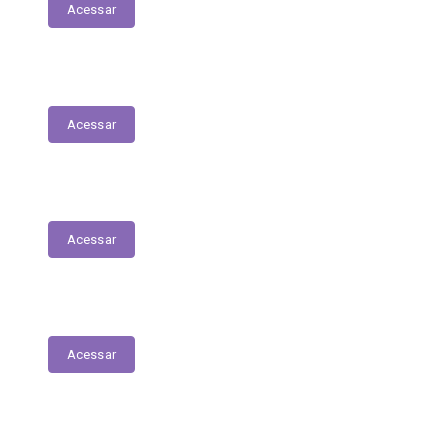
Acessar
Serviços Digitais
Acessar
Emissão de Segunda Via de Licenciamento
Acessar
Solicitações de Medicamentos
Acessar
Matrículas de Escolas Públicas