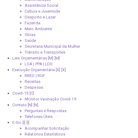
Assistência Social
Cultura e Juventude
Desporto e Lazer
Fazenda
Meio Ambiente
Obras
Saúde
Secretaria Municipal da Mulher
Trânsito e Transportes
Leis Orçamentárias [M]
LOA | PPA | LDO
Execução Orçamentária [X]
RREO | RGF
Receitas
Despesas
Covid-19
MOnitor Vacinação Covid-19
Contato [N]
Perguntas e Respostas
Telefones Úteis
E-Sic [I]
Acompanhar Solicitação
Relatórios Estatísticos