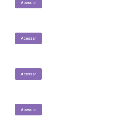
Acessar
Servidores – Estagiários
Acessar
Educação
Acessar
Saúde
Acessar
Relatório Circunstanciado/Balanço