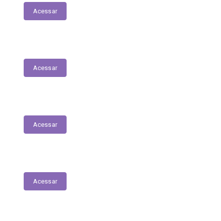
Acessar
Relação dos Profissionais de Saúde
Acessar
Unidades de Saúde
Acessar
Medicamentos de alto custo (SUS)
Acessar
Relatório de Atividade – Saúde