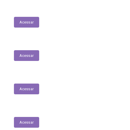
LDO - Lei de Diretrizes Orçamentárias
Acessar
PPA
Acessar
Conselho de Assistência Social
Acessar
Conselho do Fundeb
Acessar