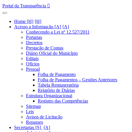
Portal da Transparência
Home [H]
Acesso a Informação [A]
Conhecendo a Lei nº 12.527/2011
Portarias
Decretos
Prestação de Contas
Diário Oficial do Município
Editais
Ofícios
Pessoal
Folha de Pagamento
Folha de Pagamentos – Gestões Anteriores
Tabela Remuneratória
Relatório de Diárias
Estrutura Organizacional
Registro das Competências
Sitemap
Leis
Avisos de Licitação
Repasses
Secretarias [S]