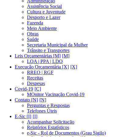
Administração
Assistência Social
Cultura e Juventude
Desporto e Lazer
Fazenda
Meio Ambiente
Obras
Saúde
Secretaria Municipal da Mulher
Trânsito e Transportes
Leis Orçamentárias [M]
LOA | PPA | LDO
Execução Orçamentária [X]
RREO | RGF
Receitas
Despesas
Covid-19
MOnitor Vacinação Covid-19
Contato [N]
Perguntas e Respostas
Telefones Úteis
E-Sic [I]
Acompanhar Solicitação
Relatórios Estatísticos
e-Sic - Rol de Documentos (Grau Sigilo)