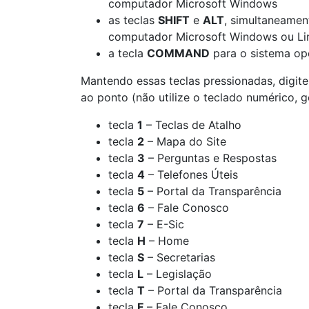
computador Microsoft Windows
as teclas
SHIFT
e
ALT
, simultaneamen
computador Microsoft Windows ou Li
a tecla
COMMAND
para o sistema op
Mantendo essas teclas pressionadas, digit
ao ponto (não utilize o teclado numérico, g
tecla
1
– Teclas de Atalho
tecla
2
– Mapa do Site
tecla
3
– Perguntas e Respostas
tecla
4
– Telefones Úteis
tecla
5
– Portal da Transparência
tecla
6
– Fale Conosco
tecla
7
– E-Sic
tecla
H
– Home
tecla
S
– Secretarias
tecla
L
– Legislação
tecla
T
– Portal da Transparência
tecla
F
– Fale Conosco