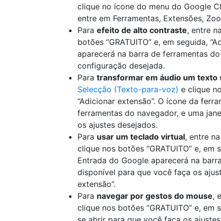
clique no ícone do menu do Google Chr
entre em Ferramentas, Extensões, Zo
Para
efeito de alto contraste
, entre n
botões “GRATUITO” e, em seguida, “Ad
aparecerá na barra de ferramentas do
configuração desejada.
Para
transformar em áudio um texto 
Selecção (Texto-para-voz)
e clique n
“Adicionar extensão”. O ícone da ferr
ferramentas do navegador, e uma janel
os ajustes desejados.
Para
usar um teclado virtual
, entre n
clique nos botões “GRATUITO” e, em se
Entrada do Google aparecerá na barr
disponível para que você faça os aju
extensão”.
Para
navegar por gestos do mouse
, 
clique nos botões “GRATUITO” e, em se
se abrir para que você faça os ajuste