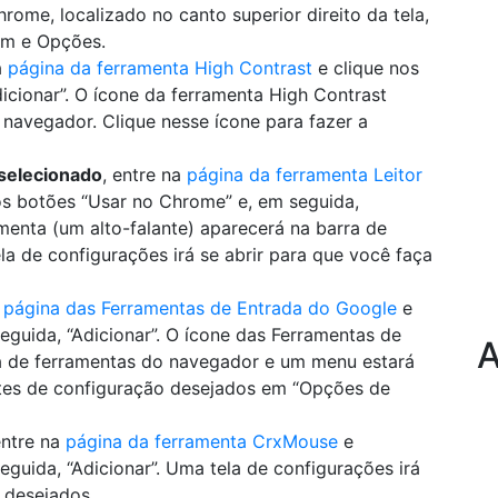
ome, localizado no canto superior direito da tela,
om e Opções.
a
página da ferramenta High Contrast
e clique nos
icionar”. O ícone da ferramenta High Contrast
 navegador. Clique nesse ícone para fazer a
selecionado
, entre na
página da ferramenta Leitor
os botões “Usar no Chrome” e, em seguida,
amenta (um alto-falante) aparecerá na barra de
a de configurações irá se abrir para que você faça
a
página das Ferramentas de Entrada do Google
e
guida, “Adicionar”. O ícone das Ferramentas de
A
a de ferramentas do navegador e um menu estará
stes de configuração desejados em “Opções de
entre na
página da ferramenta CrxMouse
e
guida, “Adicionar”. Uma tela de configurações irá
s desejados.