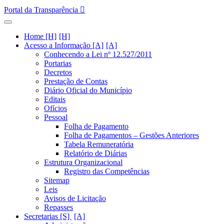
Portal da Transparência
Home [H]
Acesso a Informação [A]
Conhecendo a Lei nº 12.527/2011
Portarias
Decretos
Prestação de Contas
Diário Oficial do Município
Editais
Ofícios
Pessoal
Folha de Pagamento
Folha de Pagamentos – Gestões Anteriores
Tabela Remuneratória
Relatório de Diárias
Estrutura Organizacional
Registro das Competências
Sitemap
Leis
Avisos de Licitação
Repasses
Secretarias [S]