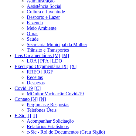
Administração
Assistência Social
Cultura e Juventude
Desporto e Lazer
Fazenda
Meio Ambiente
Obras
Saúde
Secretaria Municipal da Mulher
Trânsito e Transportes
Leis Orçamentárias [M]
LOA | PPA | LDO
Execução Orçamentária [X]
RREO | RGF
Receitas
Despesas
Covid-19
MOnitor Vacinação Covid-19
Contato [N]
Perguntas e Respostas
Telefones Úteis
E-Sic [I]
Acompanhar Solicitação
Relatórios Estatísticos
e-Sic - Rol de Documentos (Grau Sigilo)