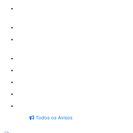
EDITAL DE LICITAÇÃO PREGÃO ELETRÔNICO
Nº 035/2026
EDITAL DE LICITAÇÃO PREGÃO ELETRÔNICO
Nº 034/2026
PREGÃO ELETRÔNICO Nº 033/2026
PREGÃO ELETRÔNICO Nº 032/2026
Todos os Avisos