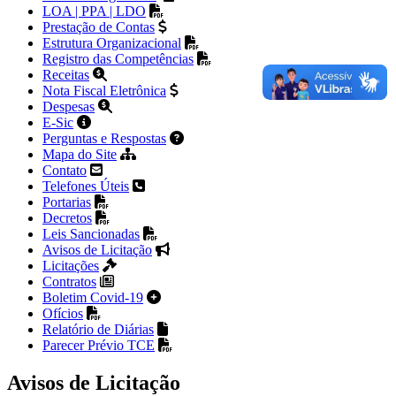
LOA | PPA | LDO
Prestação de Contas
Estrutura Organizacional
Registro das Competências
Receitas
Nota Fiscal Eletrônica
Despesas
E-Sic
Perguntas e Respostas
Mapa do Site
Contato
Telefones Úteis
Portarias
Decretos
Leis Sancionadas
Avisos de Licitação
Licitações
Contratos
Boletim Covid-19
Ofícios
Relatório de Diárias
Parecer Prévio TCE
Avisos de Licitação