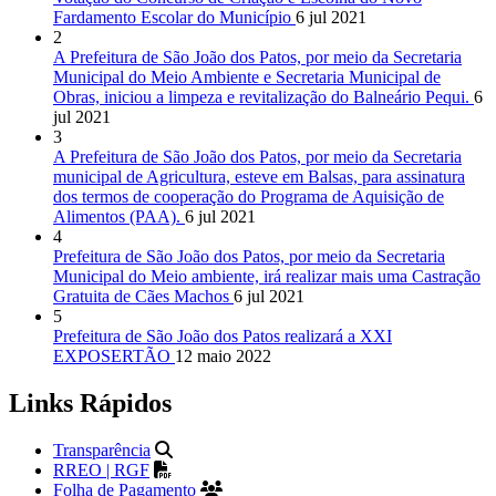
Fardamento Escolar do Município
6 jul 2021
2
A Prefeitura de São João dos Patos, por meio da Secretaria
Municipal do Meio Ambiente e Secretaria Municipal de
Obras, iniciou a limpeza e revitalização do Balneário Pequi.
6
jul 2021
3
A Prefeitura de São João dos Patos, por meio da Secretaria
municipal de Agricultura, esteve em Balsas, para assinatura
dos termos de cooperação do Programa de Aquisição de
Alimentos (PAA).
6 jul 2021
4
Prefeitura de São João dos Patos, por meio da Secretaria
Municipal do Meio ambiente, irá realizar mais uma Castração
Gratuita de Cães Machos
6 jul 2021
5
Prefeitura de São João dos Patos realizará a XXI
EXPOSERTÃO
12 maio 2022
Links Rápidos
Transparência
RREO | RGF
Folha de Pagamento