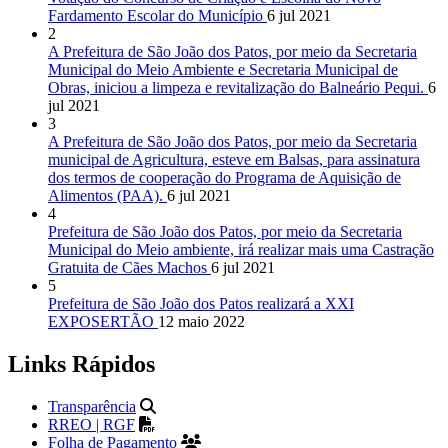
Fardamento Escolar do Município
6 jul 2021
2
A Prefeitura de São João dos Patos, por meio da Secretaria
Municipal do Meio Ambiente e Secretaria Municipal de
Obras, iniciou a limpeza e revitalização do Balneário Pequi.
6
jul 2021
3
A Prefeitura de São João dos Patos, por meio da Secretaria
municipal de Agricultura, esteve em Balsas, para assinatura
dos termos de cooperação do Programa de Aquisição de
Alimentos (PAA).
6 jul 2021
4
Prefeitura de São João dos Patos, por meio da Secretaria
Municipal do Meio ambiente, irá realizar mais uma Castração
Gratuita de Cães Machos
6 jul 2021
5
Prefeitura de São João dos Patos realizará a XXI
EXPOSERTÃO
12 maio 2022
Links Rápidos
Transparência
RREO | RGF
Folha de Pagamento