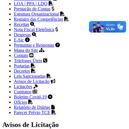
LOA | PPA | LDO
Prestação de Contas
Estrutura Organizacional
Registro das Competências
Receitas
Nota Fiscal Eletrônica
Despesas
E-Sic
Perguntas e Respostas
Mapa do Site
Contato
Telefones Úteis
Portarias
Decretos
Leis Sancionadas
Avisos de Licitação
Licitações
Contratos
Boletim Covid-19
Ofícios
Relatório de Diárias
Parecer Prévio TCE
Avisos de Licitação