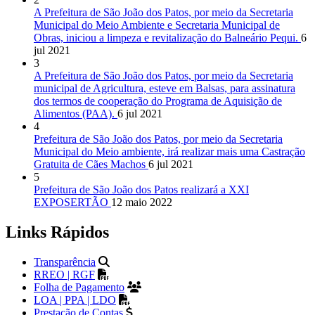
A Prefeitura de São João dos Patos, por meio da Secretaria
Municipal do Meio Ambiente e Secretaria Municipal de
Obras, iniciou a limpeza e revitalização do Balneário Pequi.
6
jul 2021
3
A Prefeitura de São João dos Patos, por meio da Secretaria
municipal de Agricultura, esteve em Balsas, para assinatura
dos termos de cooperação do Programa de Aquisição de
Alimentos (PAA).
6 jul 2021
4
Prefeitura de São João dos Patos, por meio da Secretaria
Municipal do Meio ambiente, irá realizar mais uma Castração
Gratuita de Cães Machos
6 jul 2021
5
Prefeitura de São João dos Patos realizará a XXI
EXPOSERTÃO
12 maio 2022
Links Rápidos
Transparência
RREO | RGF
Folha de Pagamento
LOA | PPA | LDO
Prestação de Contas