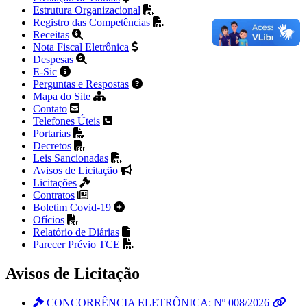
Estrutura Organizacional
Registro das Competências
Receitas
Nota Fiscal Eletrônica
Despesas
E-Sic
Perguntas e Respostas
Mapa do Site
Contato
Telefones Úteis
Portarias
Decretos
Leis Sancionadas
Avisos de Licitação
Licitações
Contratos
Boletim Covid-19
Ofícios
Relatório de Diárias
Parecer Prévio TCE
Avisos de Licitação
CONCORRÊNCIA ELETRÔNICA: Nº 008/2026