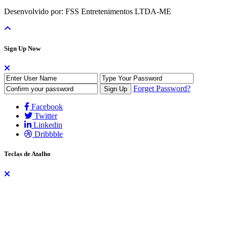
Desenvolvido por: FSS Entretenimentos LTDA-ME
Sign Up Now
Forget Password?
Facebook
Twitter
Linkedin
Dribbble
Teclas de Atalho
As teclas de atalho auxiliam na navegação do site através do teclado,
dispensando a necessidade do uso do mouse. Os atalhos funcionam
de formas diferentes para alguns navegadores. No Firefox, por
exemplo, são utilizadas as teclas
ALT + SHIFT + tecla
, já no