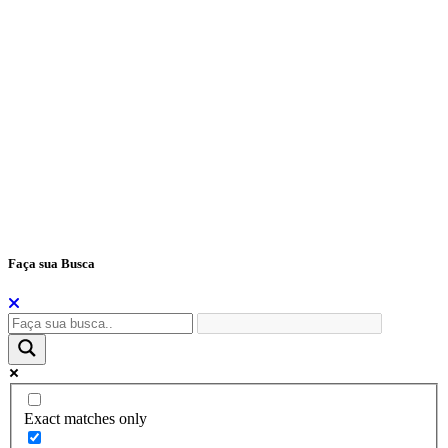
S – Secretarias
Tecla 1 – Teclas de Atalho
Tecla 2 – Mapa do Site
Tecla 3 – Perguntas e Respostas
Tecla 4 – Telefones Úteis
Tecla 5 – Portal da Transparência
Tecla 6 – Fale Conosco
Tecla 7 – E-Sic
Tecla H – Home
Tecla S – Secretarias
Tecla L - Legislação
Tecla T – Portal da Transparência
Tecla F – Fale Conosco
Faça sua Busca
Exact matches only