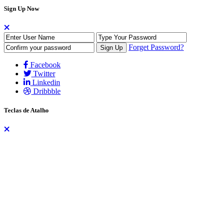
Sign Up Now
Forget Password?
Facebook
Twitter
Linkedin
Dribbble
Teclas de Atalho
As teclas de atalho auxiliam na navegação do site através do teclado,
dispensando a necessidade do uso do mouse. Os atalhos funcionam
de formas diferentes para alguns navegadores. No Firefox, por
exemplo, são utilizadas as teclas
ALT + SHIFT + tecla
, já no
Chrome e nos demais navegadores utiliza-se apenas
ALT + tecla
.
A lista dos atalhos são:
H – Home (Página Inicial)