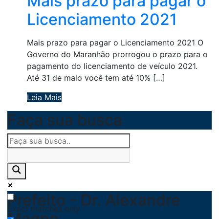
Mais prazo para pagar o
Licenciamento 2021
Mais prazo para pagar o Licenciamento 2021 O
Governo do Maranhão prorrogou o prazo para o
pagamento do licenciamento de veículo 2021.
Até 31 de maio você tem até 10% […]
Leia Mais
Faça sua busca
Prefeito - Dr. Alexandre
Exact matches only
Magno