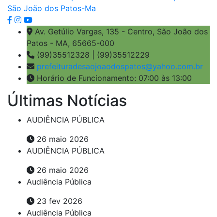
Av. Getúlio Vargas, 135 - Centro, São João dos
Patos - MA, 65665-000
(99)35512328 | (99)35512229
prefeituradesaojoaodospatos@yahoo.com.br
Horário de Funcionamento: 07:00 às 13:00
Últimas Notícias
AUDIÊNCIA PÚBLICA
26 maio 2026
AUDIÊNCIA PÚBLICA
26 maio 2026
Audiência Pública
23 fev 2026
Audiência Pública