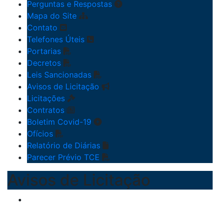
Perguntas e Respostas
Mapa do Site
Contato
Telefones Úteis
Portarias
Decretos
Leis Sancionadas
Avisos de Licitação
Licitações
Contratos
Boletim Covid-19
Ofícios
Relatório de Diárias
Parecer Prévio TCE
Avisos de Licitação
CONCORRÊNCIA ELETRÔNICA: Nº 008/2026