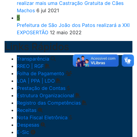
realizar mais uma Castração Gratuita de Cães
Machos
6 jul 2021
5
Prefeitura de São João dos Patos realizará a XXI
EXPOSERTÃO
12 maio 2022
Links Rápidos
Transparência
RREO | RGF
Folha de Pagamento
LOA | PPA | LDO
Prestação de Contas
Estrutura Organizacional
Registro das Competências
Receitas
Nota Fiscal Eletrônica
Despesas
E-Sic