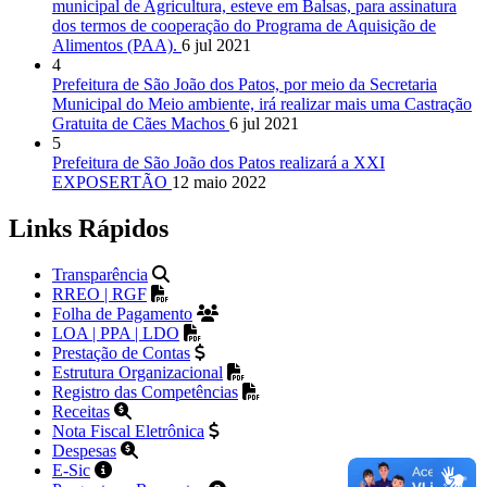
municipal de Agricultura, esteve em Balsas, para assinatura
dos termos de cooperação do Programa de Aquisição de
Alimentos (PAA).
6 jul 2021
4
Prefeitura de São João dos Patos, por meio da Secretaria
Municipal do Meio ambiente, irá realizar mais uma Castração
Gratuita de Cães Machos
6 jul 2021
5
Prefeitura de São João dos Patos realizará a XXI
EXPOSERTÃO
12 maio 2022
Links Rápidos
Transparência
RREO | RGF
Folha de Pagamento
LOA | PPA | LDO
Prestação de Contas
Estrutura Organizacional
Registro das Competências
Receitas
Nota Fiscal Eletrônica
Despesas
E-Sic