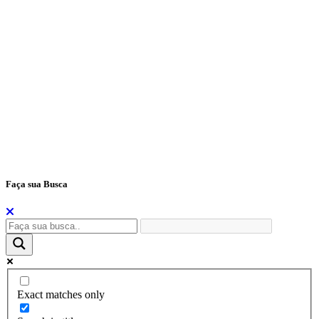
S – Secretarias
Tecla 1 – Teclas de Atalho
Tecla 2 – Mapa do Site
Tecla 3 – Perguntas e Respostas
Tecla 4 – Telefones Úteis
Tecla 5 – Portal da Transparência
Tecla 6 – Fale Conosco
Tecla 7 – E-Sic
Tecla H – Home
Tecla S – Secretarias
Tecla L - Legislação
Tecla T – Portal da Transparência
Tecla F – Fale Conosco
Faça sua Busca
Exact matches only