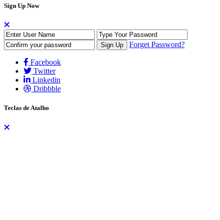
Sign Up Now
Forget Password?
Facebook
Twitter
Linkedin
Dribbble
Teclas de Atalho
As teclas de atalho auxiliam na navegação do site através do teclado,
dispensando a necessidade do uso do mouse. Os atalhos funcionam
de formas diferentes para alguns navegadores. No Firefox, por
exemplo, são utilizadas as teclas
ALT + SHIFT + tecla
, já no
Chrome e nos demais navegadores utiliza-se apenas
ALT + tecla
.
A lista dos atalhos são:
H – Home (Página Inicial)