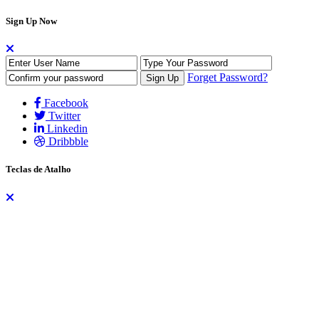
Sign Up Now
Forget Password?
Facebook
Twitter
Linkedin
Dribbble
Teclas de Atalho
As teclas de atalho auxiliam na navegação do site através do teclado,
dispensando a necessidade do uso do mouse. Os atalhos funcionam
de formas diferentes para alguns navegadores. No Firefox, por
exemplo, são utilizadas as teclas
ALT + SHIFT + tecla
, já no
Chrome e nos demais navegadores utiliza-se apenas
ALT + tecla
.
A lista dos atalhos são: