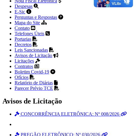
Nota Fiscal Eletrônica
Despesas
E-Sic
Perguntas e Respostas
Mapa do Site
Contato
Telefones Úteis
Portarias
Decretos
Leis Sancionadas
Avisos de Licitação
Licitações
Contratos
Boletim Covid-19
Ofícios
Relatório de Diárias
Parecer Prévio TCE
Avisos de Licitação
CONCORRÊNCIA ELETRÔNICA: Nº 008/2026
PREGÃO ELETRÔNICO: Nº 030/2026