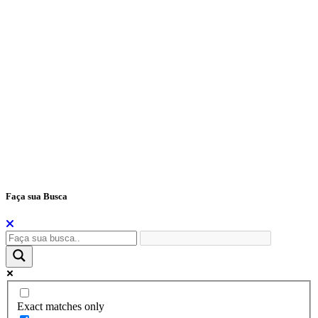
H – Home (Página Inicial)
S – Secretarias
Tecla 1 – Teclas de Atalho
Tecla 2 – Mapa do Site
Tecla 3 – Perguntas e Respostas
Tecla 4 – Telefones Úteis
Tecla 5 – Portal da Transparência
Tecla 6 – Fale Conosco
Tecla 7 – E-Sic
Tecla H – Home
Tecla S – Secretarias
Tecla L - Legislação
Tecla T – Portal da Transparência
Tecla F – Fale Conosco
Faça sua Busca
Exact matches only