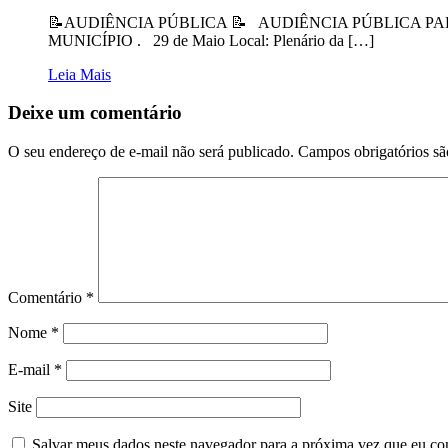
📝AUDIÊNCIA PÚBLICA 📝 AUDIÊNCIA PÚBLICA P
MUNICÍPIO . 29 de Maio Local: Plenário da […]
Leia Mais
Deixe um comentário
O seu endereço de e-mail não será publicado.
Campos obrigatórios s
Comentário
*
Nome
*
E-mail
*
Site
Salvar meus dados neste navegador para a próxima vez que eu co