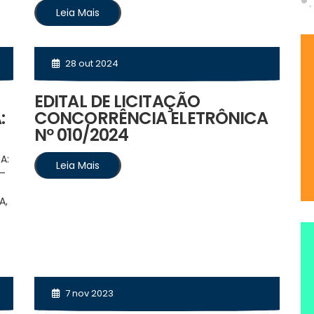
Leia Mais
28 out 2024
EDITAL DE LICITAÇÃO
:
CONCORRÊNCIA ELETRÔNICA
Nº 010/2024
A:
Leia Mais
 –
A,
7 nov 2023